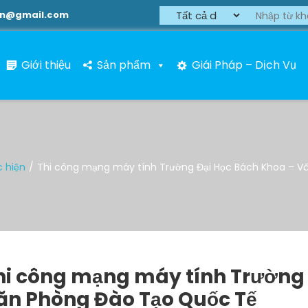
on@gmail.com
Giới thiệu
Sản phẩm
Giái Pháp – Dịch Vụ
c hiện
Thi công mạng máy tính Trường Đại Học Bách Khoa – V
hi công mạng máy tính Trường 
ăn Phòng Đào Tạo Quốc Tế