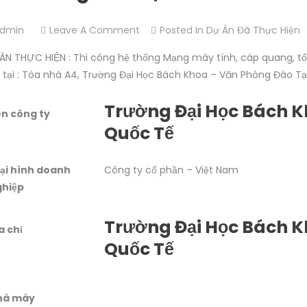
dmin
Leave A Comment
O
Posted In
Dự Án Đã Thực Hiện
N
ÁN THỰC HIỆN : Thi công hệ thống Mạng máy tính, cáp quang, tổ
T
I tại : Tòa nhà A4, Trường Đại Học Bách Khoa – Văn Phòng Đào 
H
I
Trường Đại Học Bách K
n công ty
C
Quốc Tế
Ô
N
G
ại hình doanh
Công ty cổ phần – Việt Nam
M
ghiệp
Ạ
N
Trường Đại Học Bách K
a chỉ
G
Quốc Tế
M
Á
Y
hà máy
T