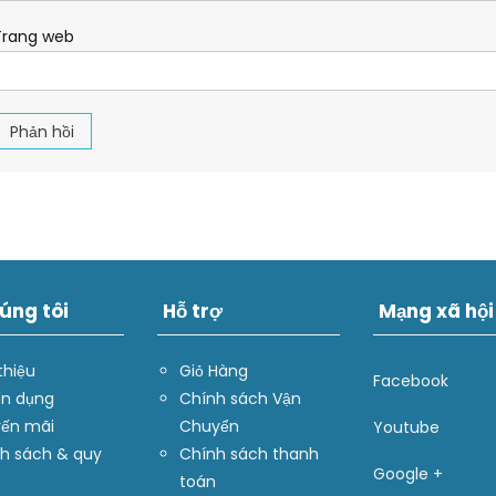
T
Ạ
Trang web
O
Q
U
Ố
C
T
Ế
úng tôi
Hỗ trợ
Mạng xã hội
thiệu
Giỏ Hàng
Facebook
n dụng
Chính sách Vận
ến mãi
Chuyển
Youtube
h sách & quy
Chính sách thanh
Google +
toán