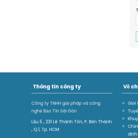
Thông tin công ty
Về ch
Công ty TNHH giải pháp và công
Giới 
nghệ Bảo Tín Sài Gòn
Tuyể
Khuy
Lầu 5 , 231 Lê Thánh Tôn, P. Bến Thành
Chín
, Q.1, Tp. HCM
định