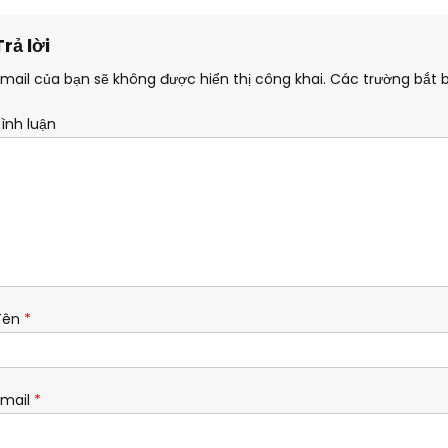
H
Trả lời
K
H
Email của bạn sẽ không được hiển thị công khai.
Các trường bắt 
O
A
Bình luận
–
V
Ă
N
P
H
Ò
Tên
*
N
G
Đ
À
Email
*
O