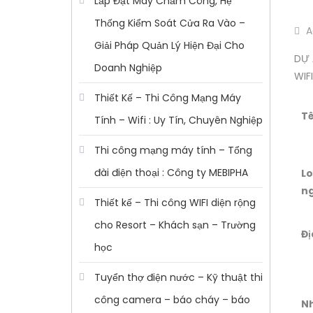
Lắp Đặt Máy Chấm Công, Hệ
Thống Kiểm Soát Cửa Ra Vào –
A
Giải Pháp Quản Lý Hiện Đại Cho
DỰ 
Doanh Nghiệp
WIF
Thiết Kế – Thi Công Mạng Máy
Tê
Tính – Wifi : Uy Tín, Chuyên Nghiệp
Thi công mạng máy tính – Tổng
đài điện thoại : Công ty MEBIPHA
Lo
n
Thiết kế – Thi công WIFI diện rộng
cho Resort – Khách sạn – Trường
Đị
học
Tuyển thợ điện nước – Kỹ thuật thi
công camera – báo cháy – báo
N