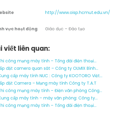
Í
ebsite
http://www.oisp.hcmut.edu.vn/
N
H
T
nh vực hoạt động
Giáo dục – Đào tạo
R
Ư
i viết liên quan:
Ờ
N
Thi công mạng máy tính – Tổng đài điện thoại…
G
Lắp đặt camera quan sát – Công ty OLMIX Bình…
Đ
Cung cấp máy tính NUC : Công ty KOOTORO Việt…
Ạ
Lắp đặt Camera – Mạng máy tính Công ty T.A.T
I
Thi công mạng máy tính – Điện văn phòng Công…
H
Cung cấp máy tính – máy văn phòng: Công ty…
Ọ
Thi công mạng máy tính – Tổng đài điện thoại…
C
B
Á
C