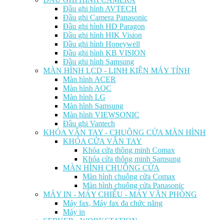
Đầu ghi hình AVTECH
Đầu ghi Camera Panasonic
Đầu ghi hình HD Paragon
Đầu ghi hình HIK Vision
Đầu ghi hình Honeywell
Đầu ghi hình KB VISION
Đầu ghi hình Samsung
MÀN HÌNH LCD - LINH KIỆN MÁY TÍNH
Màn hình ACER
Màn hình AOC
Màn hình LG
Màn hình Samsung
Màn hình VIEWSONIC
Đầu ghi Vantech
KHÓA VÂN TAY - CHUÔNG CỬA MÀN HÌNH
KHÓA CỬA VÂN TAY
Khóa cửa thông minh Comax
Khóa cửa thông minh Samsung
MÀN HÌNH CHUÔNG CỬA
Màn hình chuông cửa Comax
Màn hình chuông cửa Panasonic
MÁY IN - MÁY CHIẾU - MÁY VĂN PHÒNG
Máy fax, Máy fax đa chức năng
Máy in