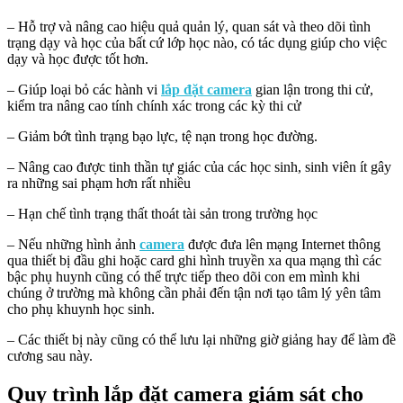
– Hỗ trợ và nâng cao hiệu quả quản lý, quan sát và theo dõi tình
trạng dạy và học của bất cứ lớp học nào, có tác dụng giúp cho việc
dạy và học được tốt hơn.
– Giúp loại bỏ các hành vi
lắp đặt camera
gian lận trong thi cử,
kiểm tra nâng cao tính chính xác trong các kỳ thi cử
– Giảm bớt tình trạng bạo lực, tệ nạn trong học đường.
– Nâng cao được tinh thần tự giác của các học sinh, sinh viên ít gây
ra những sai phạm hơn rất nhiều
– Hạn chế tình trạng thất thoát tài sản trong trường học
– Nếu những hình ảnh
camera
được đưa lên mạng Internet thông
qua thiết bị đầu ghi hoặc card ghi hình truyền xa qua mạng thì các
bậc phụ huynh cũng có thể trực tiếp theo dõi con em mình khi
chúng ở trường mà không cần phải đến tận nơi tạo tâm lý yên tâm
cho phụ khuynh học sinh.
– Các thiết bị này cũng có thể lưu lại những giờ giảng hay để làm đề
cương sau này.
Quy trình lắp đặt camera giám sát cho