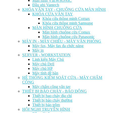
Màn hình VIEWSONIC
Đầu ghi Vantech
KHÓA VÂN TAY - CHUÔNG CỬA MÀN HÌNH
KHÓA CỬA VÂN TAY
Khóa cửa thông minh Comax
Khóa cửa thông minh Samsung
MÀN HÌNH CHUÔNG CỬA
Màn hình chuông cửa Comax
Màn hình chuông cửa Panasonic
MÁY IN - MÁY CHIẾU - MÁY VĂN PHÒNG
Máy fax, Máy fax đa chức năng
Máy in
SERVER - WORKSTATION
Linh kiện Máy Chủ
Máy chủ Dell
Máy chủ HP
Máy tính đề bàn
HỆ THỐNG KIỂM SOÁT CỬA - MÁY CHẤM
CÔNG
Máy chấm công vân tay
THIẾT BỊ BÁO CHÁY - BÁO ĐỘNG
Thiết bị bao cháy địa chỉ
Thiết bị báo cháy thường
Thiết bị báo trộm
HỘI NGHỊ TRUYỀN HÌNH