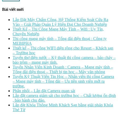
Bài viết mới
Lắp Đặt Máy Chấm Công, Hệ Thống Kiểm Soát Cửa Ra
Vào – Giải Pháp Quản Lý Hiện Đại Cho Doanh Nghiệp
Thiết Kế – Thi Công Mạng Máy Tính – Wifi : Uy Tín,
Chuyên Nghiệp
Thi công mạng máy tính – Tổng đài điện thoại : Công ty
MEBIPHA
Thiết kế – Thi công WIFI diện rộng cho Resort – Khách sạn
– Trường học
Tuyển thợ điện nước – Kỹ thuật thi công camera – báo cháy –
báo trộm – mạng máy tính.
Tuyển Nhân Viên Kinh Doanh : Camera – Mạng máy tính –
Tổng đài điện thoại – Thiết bị tin học – Máy văn phòng
Tuyển Kỹ Thuật Viên Tin Học – Nhân viên thi công Camera
– Mạng máy tính – Tổng đài – Ưu tiên sinh viên mới ra
trường.
Phân phối – Lắp đặt Camera quan sát
Lắp đặt camera giám sát cho trường học – Chất lượng ổn định
, bảo hành chu đáo.
Lắp đặt Khóa Thông Minh Khách Sạn bằng giải pháp Khóa
Thẻ Từ