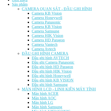
Sản phẩm
CAMERA QUAN SÁT - ĐẦU GHI HÌNH
Camera KB Vision
Camera Honeywell
Camera Panasonic
Camera KB Vision
Camera Samsung
Camera HIK Vision
Camera HD Paragon
Camera Vantech
Camera Avtech
ĐẦU GHI HÌNH CAMERA
Đầu ghi hình AVTECH
Đầu ghi Camera Panasonic
Đầu ghi hình HD Paragon
Đầu ghi hình HIK Vision
Đầu ghi hình Honeywell
Đầu ghi hình KB VISION
Đầu ghi hình Samsung
MÀN HÌNH LCD - LINH KIỆN MÁY TÍNH
Màn hình ACER
Màn hình AOC
Màn hình LG
Màn hình Samsung