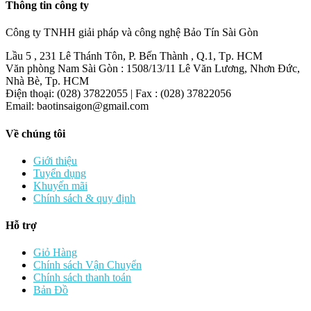
Thông tin công ty
Công ty TNHH giải pháp và công nghệ Bảo Tín Sài Gòn
Lầu 5 , 231 Lê Thánh Tôn, P. Bến Thành , Q.1, Tp. HCM
Văn phòng Nam Sài Gòn : 1508/13/11 Lê Văn Lương, Nhơn Đức,
Nhà Bè, Tp. HCM
Điện thoại: (028) 37822055 | Fax : (028) 37822056
Email: baotinsaigon@gmail.com
Về chúng tôi
Giới thiệu
Tuyển dụng
Khuyến mãi
Chính sách & quy định
Hỗ trợ
Giỏ Hàng
Chính sách Vận Chuyển
Chính sách thanh toán
Bản Đồ