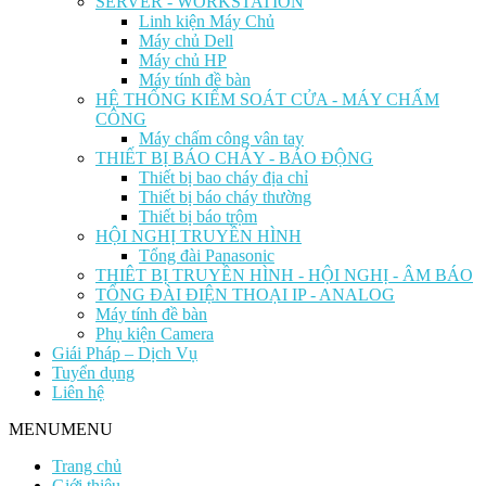
SERVER - WORKSTATION
Linh kiện Máy Chủ
Máy chủ Dell
Máy chủ HP
Máy tính đề bàn
HỆ THỐNG KIỂM SOÁT CỬA - MÁY CHẤM
CÔNG
Máy chấm công vân tay
THIẾT BỊ BÁO CHÁY - BÁO ĐỘNG
Thiết bị bao cháy địa chỉ
Thiết bị báo cháy thường
Thiết bị báo trộm
HỘI NGHỊ TRUYỀN HÌNH
Tổng đài Panasonic
THIÊT BỊ TRUYỀN HÌNH - HỘI NGHỊ - ÂM BÁO
TỔNG ĐÀI ĐIỆN THOẠI IP - ANALOG
Máy tính đề bàn
Phụ kiện Camera
Giái Pháp – Dịch Vụ
Tuyển dụng
Liên hệ
MENU
MENU
Trang chủ
Giới thiệu