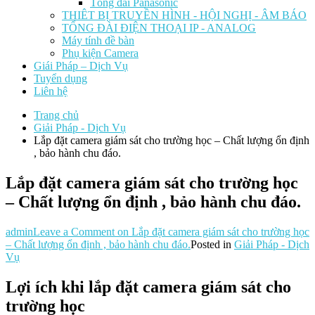
Tổng đài Panasonic
THIÊT BỊ TRUYỀN HÌNH - HỘI NGHỊ - ÂM BÁO
TỔNG ĐÀI ĐIỆN THOẠI IP - ANALOG
Máy tính đề bàn
Phụ kiện Camera
Giái Pháp – Dịch Vụ
Tuyển dụng
Liên hệ
Trang chủ
Giải Pháp - Dịch Vụ
Lắp đặt camera giám sát cho trường học – Chất lượng ổn định
, bảo hành chu đáo.
Lắp đặt camera giám sát cho trường học
– Chất lượng ổn định , bảo hành chu đáo.
admin
Leave a Comment
on Lắp đặt camera giám sát cho trường học
– Chất lượng ổn định , bảo hành chu đáo.
Posted in
Giải Pháp - Dịch
Vụ
Lợi ích khi lắp đặt camera giám sát cho
trường học