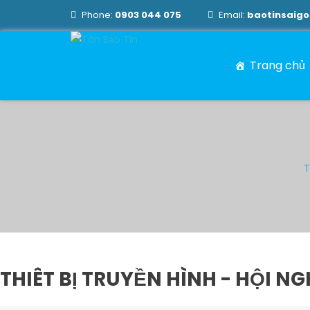
Phone:
0903 044 075
Email:
baotinsaig
Trang chủ
T
THIÊT BỊ TRUYỀN HÌNH - HỘI NG