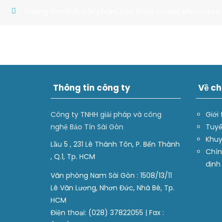
Không tìm thấy sản phẩm nào khớp với lựa chọn của b
Thông tin công ty
Về ch
Công ty TNHH giải pháp và công
Giới 
nghệ Bảo Tín Sài Gòn
Tuyể
Khuy
Lầu 5 , 231 Lê Thánh Tôn, P. Bến Thành
Chín
, Q.1, Tp. HCM
định
Văn phòng Nam Sài Gòn : 1508/13/11
Lê Văn Lương, Nhơn Đức, Nhà Bè, Tp.
HCM
Điện thoại: (028) 37822055 | Fax :