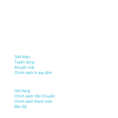
Thông tin công ty
Công ty TNHH giải pháp và công nghệ Bảo Tín Sài Gòn
Lầu 5 , 231 Lê Thánh Tôn, P. Bến Thành , Q.1, Tp. HCM
Văn phòng Nam Sài Gòn : 1508/13/11 Lê Văn Lương, Nhơn Đức,
Nhà Bè, Tp. HCM
Điện thoại: (028) 37822055 | Fax : (028) 37822056
Email: baotinsaigon@gmail.com
Về chúng tôi
Giới thiệu
Tuyển dụng
Khuyến mãi
Chính sách & quy định
Hỗ trợ
Giỏ Hàng
Chính sách Vận Chuyển
Chính sách thanh toán
Bản Đồ
Mạng xã hội