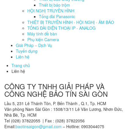
Thiết bị báo trộm
HỘI NGHỊ TRUYỀN HÌNH
Tổng đài Panasonic
THIÊT BỊ TRUYỀN HÌNH - HỘI NGHỊ - ÂM BÁO
TỔNG ĐÀI ĐIỆN THOẠI IP - ANALOG
Máy tính đề bàn
Phụ kiện Camera
Giái Pháp – Dịch Vụ
Tuyển dụng
Liên hệ
Trang chủ
Liên hệ
CÔNG TY TNHH GIẢI PHÁP VÀ
CÔNG NGHỆ BẢO TÍN SÀI GÒN
Lầu 5, 231 Lê Thánh Tôn, P. Bến Thành , Q.1, Tp. HCM
Văn phòng Nam Sài Gòn : 1508/13/11 Lê Văn Lương, Nhơn Đức,
Nhà Bè, Tp. HCM
Tel (028) 37822055 | Fax : (028) 37822056
Email:
baotinsaigon@gmail.com
– Hotline: 0903044075