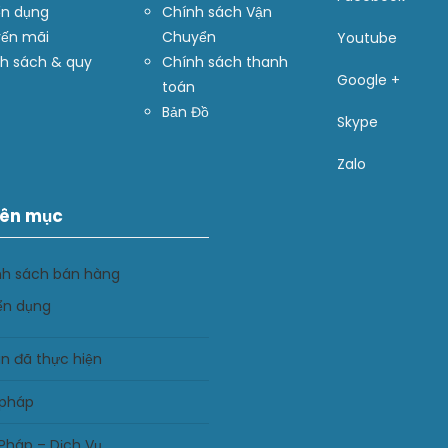
n dụng
Chính sách Vận
ến mãi
Chuyển
Youtube
h sách & quy
Chính sách thanh
Google +
toán
Bản Đồ
Skype
Zalo
ên mục
nh sách bán hàng
ển dụng
n đã thực hiện
 pháp
 Pháp – Dịch Vụ