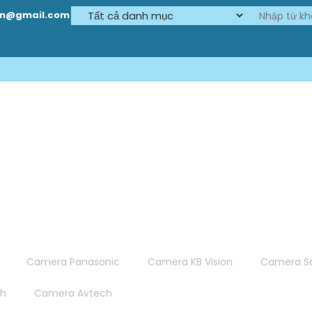
on@gmail.com
Camera Panasonic
Camera KB Vision
Camera S
ch
Camera Avtech