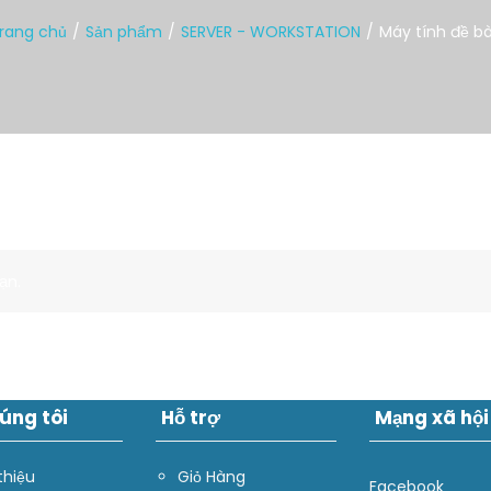
rang chủ
Sản phẩm
SERVER - WORKSTATION
Máy tính đề ba
ạn.
úng tôi
Hỗ trợ
Mạng xã hội
thiệu
Giỏ Hàng
Facebook