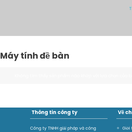
T
Máy tính đề bàn
Không tìm thấy sản phẩm nào khớp với lựa chọn của b
Thông tin công ty
Về ch
Công ty TNHH giải pháp và công
Giới 