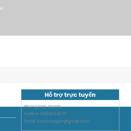
̀n
Hỗ trợ trực tuyển
Phòng kinh doanh:
Hotline: 0903044075
Email: baotinsaigon@gmail.com