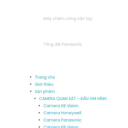
HỆ THỐNG KIỂM SOÁT CỬA - MÁY CHẤM 
Máy chấm công vân tay
HỘI NGHỊ TRUYỀN HÌNH
THIÊT BỊ TRUYỀ
Tổng đài Panasonic
Phụ kiện Cam
Giái Pháp – Dịch Vụ
Tuyển dụng
Liên
Trang chủ
Giới thiệu
Sản phẩm
CAMERA QUAN SÁT - ĐẦU GHI HÌNH
Camera KB Vision
Camera Honeywell
Camera Panasonic
Camera KB Vision