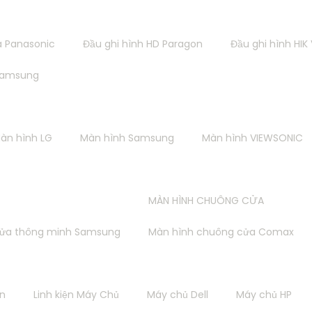
a Panasonic
Đầu ghi hình HD Paragon
Đầu ghi hình HIK
 Samsung
àn hình LG
Màn hình Samsung
Màn hình VIEWSONIC
MÀN HÌNH CHUÔNG CỬA
cửa thông minh Samsung
Màn hình chuông cửa Comax
SERVER - WORKSTATION
in
Linh kiện Máy Chủ
Máy chủ Dell
Máy chủ HP