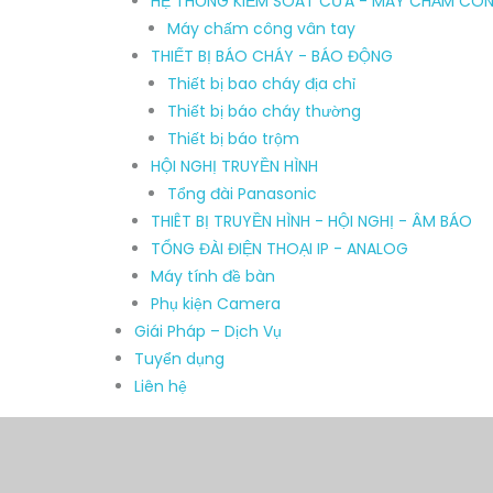
HỆ THỐNG KIỂM SOÁT CỬA - MÁY CHẤM CÔ
Máy chấm công vân tay
THIẾT BỊ BÁO CHÁY - BÁO ĐỘNG
Thiết bị bao cháy địa chỉ
Thiết bị báo cháy thường
Thiết bị báo trộm
HỘI NGHỊ TRUYỀN HÌNH
Tổng đài Panasonic
THIÊT BỊ TRUYỀN HÌNH - HỘI NGHỊ - ÂM BÁO
TỔNG ĐÀI ĐIỆN THOẠI IP - ANALOG
Máy tính đề bàn
Phụ kiện Camera
Giái Pháp – Dịch Vụ
Tuyển dụng
Liên hệ