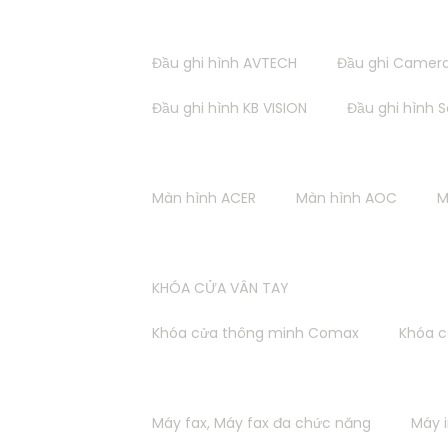
ĐẦU GHI HÌNH CAMERA
Đầu ghi hình AVTECH
Đầu ghi Camer
Đầu ghi hình KB VISION
Đầu ghi hình
MÀN HÌNH LCD - LINH KIỆN MÁY TÍNH
Màn hình ACER
Màn hình AOC
M
KHÓA VÂN TAY - CHUÔNG CỬA MÀN HÌNH
KHÓA CỬA VÂN TAY
Khóa cửa thông minh Comax
Khóa 
MÁY IN - MÁY CHIẾU - MÁY VĂN PHÒNG
Máy fax, Máy fax đa chức năng
Máy 