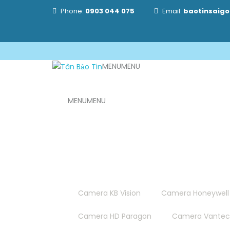
Phone:
0903 044 075
Email:
baotinsaig
MENU
MENU
MENU
MENU
Trang chủ
Giới thiệu
Sản phẩm
CAMERA QUAN SÁT - ĐẦU GHI HÌNH
Camera KB Vision
Camera Honeywell
Camera HD Paragon
Camera Vante