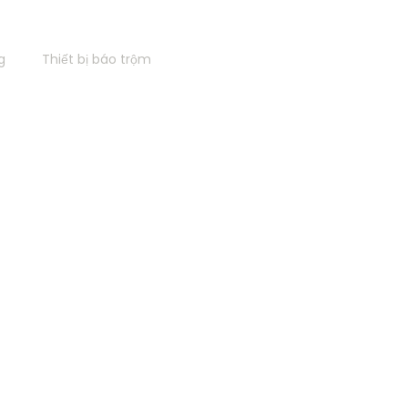
g
Thiết bị báo trộm
OG
Máy tính đề bàn