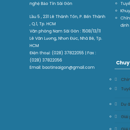
nghệ Bảo Tín Sài Gòn
Tuyể
Khuy
Lầu 5 , 231 Lê Thánh Tôn, P. Bến Thành
Chín
, Q.1, Tp. HCM
định
Văn phòng Nam Sài Gòn : 1508/13/11
Lê Văn Lương, Nhơn Đức, Nhà Bè, Tp.
HCM
Điện thoại: (028) 37822055 | Fax :
(028) 37822056
Chuy
Email: baotinsaigon@gmail.com
Chí
Tuy
Dự á
Giải
Giải