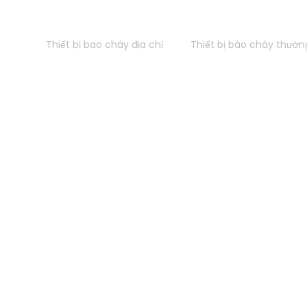
CÔNG
THIẾT BỊ BÁO CHÁY - BÁO ĐỘNG
Thiết bị bao cháy địa chỉ
Thiết bị báo cháy thườn
N HÌNH - HỘI NGHỊ - ÂM BÁO
TỔNG ĐÀI ĐIỆN THOẠI IP - ANAL
era
 hệ