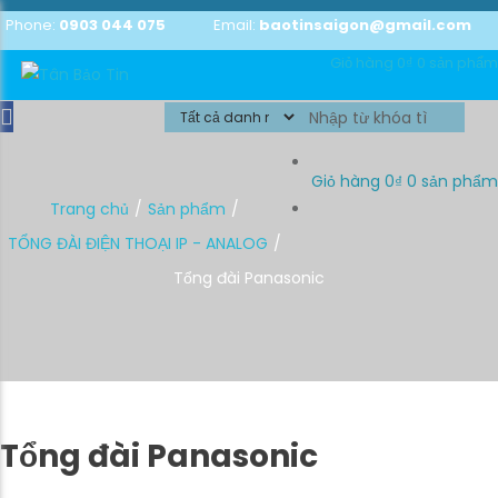
Phone:
0903 044 075
Email:
baotinsaigon@gmail.com
Giỏ hàng
0₫
0 sản phẩm
Giỏ hàng
0₫
0 sản phẩm
Trang chủ
Sản phẩm
TỔNG ĐÀI ĐIỆN THOẠI IP - ANALOG
Tổng đài Panasonic
Tổng đài Panasonic