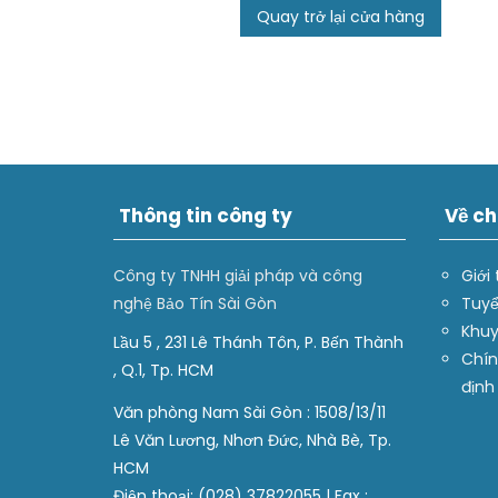
Quay trở lại cửa hàng
Thông tin công ty
Về ch
Công ty TNHH giải pháp và công
Giới 
nghệ Bảo Tín Sài Gòn
Tuyể
Khuy
Lầu 5 , 231 Lê Thánh Tôn, P. Bến Thành
Chín
, Q.1, Tp. HCM
định
Văn phòng Nam Sài Gòn : 1508/13/11
Lê Văn Lương, Nhơn Đức, Nhà Bè, Tp.
HCM
Điện thoại: (028) 37822055 | Fax :