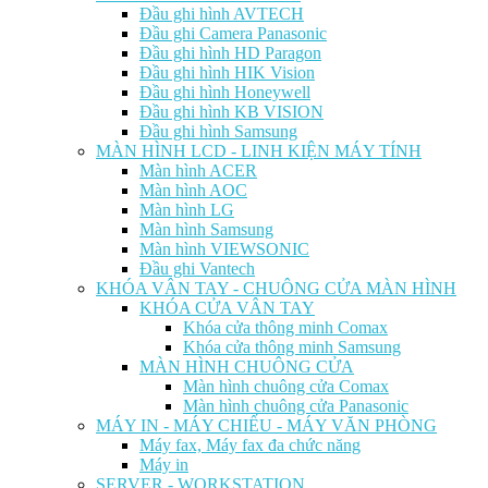
Đầu ghi hình AVTECH
Đầu ghi Camera Panasonic
Đầu ghi hình HD Paragon
Đầu ghi hình HIK Vision
Đầu ghi hình Honeywell
Đầu ghi hình KB VISION
Đầu ghi hình Samsung
MÀN HÌNH LCD - LINH KIỆN MÁY TÍNH
Màn hình ACER
Màn hình AOC
Màn hình LG
Màn hình Samsung
Màn hình VIEWSONIC
Đầu ghi Vantech
KHÓA VÂN TAY - CHUÔNG CỬA MÀN HÌNH
KHÓA CỬA VÂN TAY
Khóa cửa thông minh Comax
Khóa cửa thông minh Samsung
MÀN HÌNH CHUÔNG CỬA
Màn hình chuông cửa Comax
Màn hình chuông cửa Panasonic
MÁY IN - MÁY CHIẾU - MÁY VĂN PHÒNG
Máy fax, Máy fax đa chức năng
Máy in
SERVER - WORKSTATION