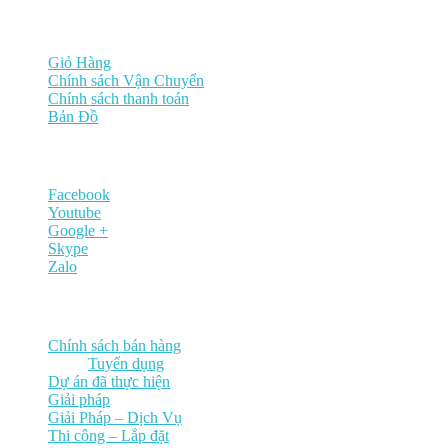
Hỗ trợ
Giỏ Hàng
Chính sách Vận Chuyển
Chính sách thanh toán
Bản Đồ
Mạng xã hội
Facebook
Youtube
Google +
Skype
Zalo
Chuyên mục
Chính sách bán hàng
Tuyển dụng
Dự án đã thực hiện
Giải pháp
Giải Pháp – Dịch Vụ
Thi công – Lắp đặt