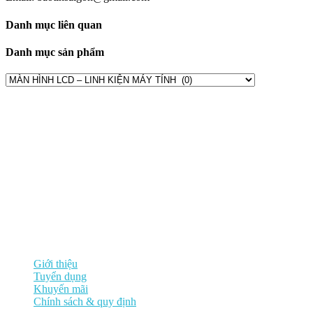
Danh mục liên quan
Danh mục sản phẩm
Thông tin công ty
Công ty TNHH giải pháp và công nghệ Bảo Tín Sài Gòn
Lầu 5 , 231 Lê Thánh Tôn, P. Bến Thành , Q.1, Tp. HCM
Văn phòng Nam Sài Gòn : 1508/13/11 Lê Văn Lương, Nhơn Đức,
Nhà Bè, Tp. HCM
Điện thoại: (028) 37822055 | Fax : (028) 37822056
Email: baotinsaigon@gmail.com
Về chúng tôi
Giới thiệu
Tuyển dụng
Khuyến mãi
Chính sách & quy định