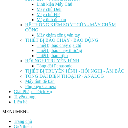
Linh kiện Máy Chủ
Máy chủ Dell
Máy chủ HP
Máy tính đề bàn
HỆ THỐNG KIỂM SOÁT CỬA - MÁY CHẤM
CÔNG
Máy chấm công vân tay
THIẾT BỊ BÁO CHÁY - BÁO ĐỘNG
Thiết bị bao cháy địa chỉ
Thiết bị báo cháy thường
Thiết bị báo trộm
HỘI NGHỊ TRUYỀN HÌNH
Tổng đài Panasonic
THIÊT BỊ TRUYỀN HÌNH - HỘI NGHỊ - ÂM BÁO
TỔNG ĐÀI ĐIỆN THOẠI IP - ANALOG
Máy tính đề bàn
Phụ kiện Camera
Giái Pháp – Dịch Vụ
Tuyển dụng
Liên hệ
MENU
MENU
Trang chủ
Giới thiệu