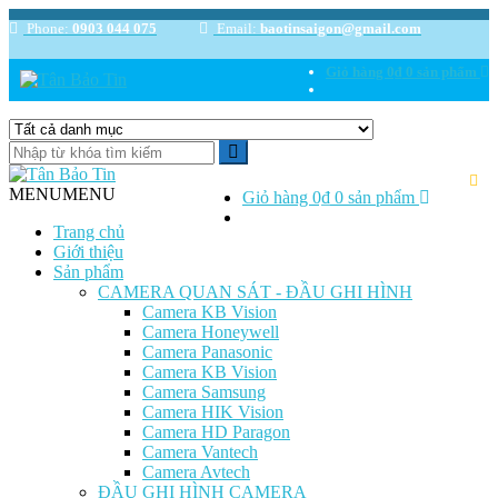
Phone:
0903 044 075
Email:
baotinsaigon@gmail.com
Giỏ hàng
0₫
0 sản phẩm
MENU
MENU
Giỏ hàng
0₫
0 sản phẩm
Trang chủ
Giới thiệu
Sản phẩm
CAMERA QUAN SÁT - ĐẦU GHI HÌNH
Camera KB Vision
Camera Honeywell
Camera Panasonic
Camera KB Vision
Camera Samsung
Camera HIK Vision
Camera HD Paragon
Camera Vantech
Camera Avtech
ĐẦU GHI HÌNH CAMERA