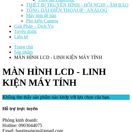
THIÊT BỊ TRUYỀN HÌNH - HỘI NGHỊ - ÂM BÁO
TỔNG ĐÀI ĐIỆN THOẠI IP - ANALOG
Máy tính đề bàn
Phụ kiện Camera
Giái Pháp – Dịch Vụ
Tuyển dụng
Liên hệ
Trang chủ
Sản phẩm
MÀN HÌNH LCD - LINH KIỆN MÁY TÍNH
MÀN HÌNH LCD - LINH
KIỆN MÁY TÍNH
Không tìm thấy sản phẩm nào khớp với lựa chọn của bạn.
Hỗ trợ trực tuyển
Phòng kinh doanh:
Hotline: 0903044075
Email: baotinsaigon@gmail.com