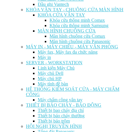
Đầu ghi Vantech
KHÓA VÂN TAY - CHUÔNG CỬA MÀN HÌNH
KHÓA CỬA VÂN TAY
Khóa cửa thông minh Comax
Khóa cửa thông minh Samsung
MÀN HÌNH CHUÔNG CỬA
Màn hình chuông cửa Comax
Màn hình chuông cửa Panasonic
MÁY IN - MÁY CHIẾU - MÁY VĂN PHÒNG
Máy fax, Máy fax đa chức năng
Máy in
SERVER - WORKSTATION
Linh kiện Máy Chủ
Máy chủ Dell
Máy chủ HP
Máy tính đề bàn
HỆ THỐNG KIỂM SOÁT CỬA - MÁY CHẤM
CÔNG
Máy chấm công vân tay
THIẾT BỊ BÁO CHÁY - BÁO ĐỘNG
Thiết bị bao cháy địa chỉ
Thiết bị báo cháy thường
Thiết bị báo trộm
HỘI NGHỊ TRUYỀN HÌNH
Tổng đài Panasonic