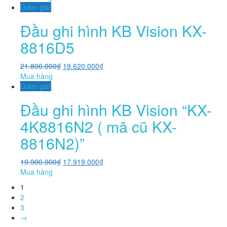
Giảm giá!
Đầu ghi hình KB Vision KX-
8816D5
21.800.000
₫
19.620.000
₫
Mua hàng
Giảm giá!
Đầu ghi hình KB Vision “KX-
4K8816N2 ( mã cũ KX-
8816N2)”
19.900.000
₫
17.919.000
₫
Mua hàng
1
2
3
→