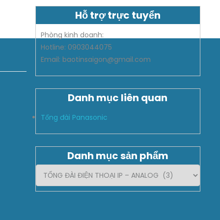
Hỗ trợ trực tuyển
Phòng kinh doanh:
Hotline: 0903044075
Email: baotinsaigon@gmail.com
Danh mục liên quan
Tổng đài Panasonic
Danh mục sản phẩm