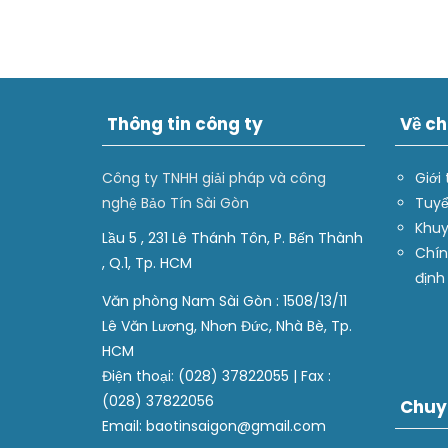
Thông tin công ty
Về ch
Công ty TNHH giải pháp và công
Giới 
nghệ Bảo Tín Sài Gòn
Tuyể
Khuy
Lầu 5 , 231 Lê Thánh Tôn, P. Bến Thành
Chín
, Q.1, Tp. HCM
định
Văn phòng Nam Sài Gòn : 1508/13/11
Lê Văn Lương, Nhơn Đức, Nhà Bè, Tp.
HCM
Điện thoại: (028) 37822055 | Fax :
(028) 37822056
Chuy
Email: baotinsaigon@gmail.com