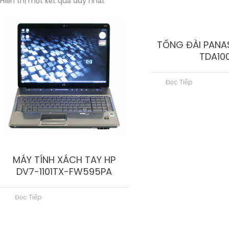
Hiển thị một kết quả duy nhất
TỔNG ĐÀI PANA
TDA10
Đọc Tiếp
MÁY TÍNH XÁCH TAY HP
DV7-1101TX-FW595PA
Đọc Tiếp