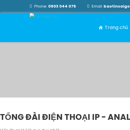
Phone:
0903 044 075
Email:
baotinsaig
Trang chủ
TỔNG ĐÀI ĐIỆN THOẠI IP - ANA