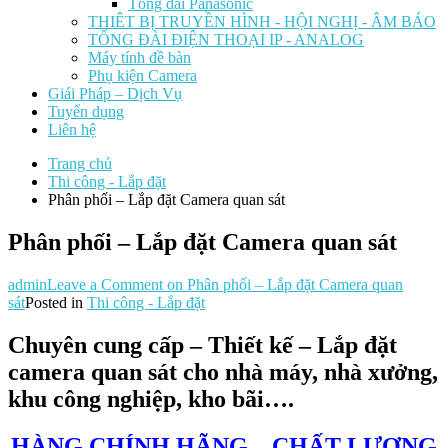
Tổng đài Panasonic
THIÊT BỊ TRUYỀN HÌNH - HỘI NGHỊ - ÂM BÁO
TỔNG ĐÀI ĐIỆN THOẠI IP - ANALOG
Máy tính đề bàn
Phụ kiện Camera
Giái Pháp – Dịch Vụ
Tuyển dụng
Liên hệ
Trang chủ
Thi công - Lắp đặt
Phân phối – Lắp đặt Camera quan sát
Phân phối – Lắp đặt Camera quan sát
admin
Leave a Comment
on Phân phối – Lắp đặt Camera quan
sát
Posted in
Thi công - Lắp đặt
Chuyên cung cấp – Thiết kế – Lắp đặt
camera quan sát cho nhà máy, nhà xưởng,
khu công nghiệp, kho bãi….
HÀNG CHÍNH HÃNG – CHẤT LƯỢNG