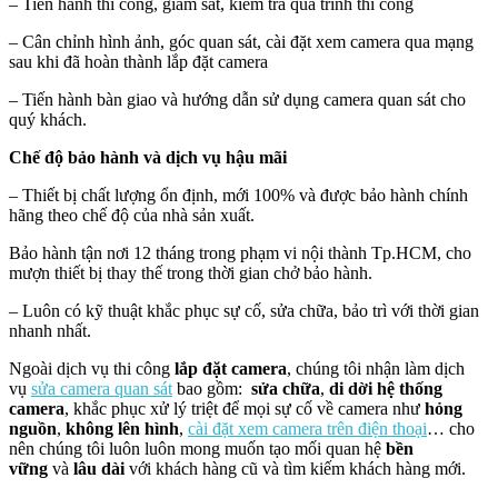
– Tiến hành thi công, giám sát, kiểm tra quá trình thi công
– Cân chỉnh hình ảnh, góc quan sát, cài đặt xem camera qua mạng
sau khi đã hoàn thành lắp đặt camera
– Tiến hành bàn giao và hướng dẫn sử dụng camera quan sát cho
quý khách.
Chế độ bảo hành và dịch vụ hậu mãi
– Thiết bị chất lượng ổn định, mới 100% và được bảo hành chính
hãng theo chế độ của nhà sản xuất.
Bảo hành tận nơi 12 tháng trong phạm vi nội thành Tp.HCM, cho
mượn thiết bị thay thế trong thời gian chở bảo hành.
– Luôn có kỹ thuật khắc phục sự cố, sửa chữa, bảo trì với thời gian
nhanh nhất.
Ngoài dịch vụ thi công
lắp đặt camera
, chúng tôi nhận làm dịch
vụ
sửa camera quan sát
bao gồm:
sửa chữa
,
di dời hệ thống
camera
, khắc phục xử lý triệt để mọi sự cố về camera như
hỏng
nguồn
,
không lên hình
,
cài đặt xem camera trên điện thoại
… cho
nên chúng tôi luôn luôn mong muốn tạo mối quan hệ
bền
vững
và
lâu dài
với khách hàng cũ và tìm kiếm khách hàng mới.