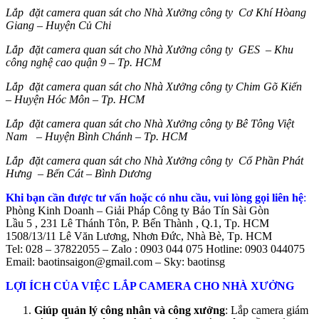
Lắp đặt camera quan sát cho Nhà Xưởng công ty Cơ Khí Hòang
Giang – Huyện Củ Chi
Lắp đặt camera quan sát cho Nhà Xưởng công ty GES – Khu
công nghệ cao quận 9 – Tp. HCM
Lắp đặt camera quan sát cho Nhà Xưởng công ty Chim Gõ Kiến
– Huyện Hóc Môn – Tp. HCM
Lắp đặt camera quan sát cho Nhà Xưởng công ty Bê Tông Việt
Nam – Huyện Bình Chánh – Tp. HCM
Lắp đặt camera quan sát cho Nhà Xưởng công ty Cổ Phần Phát
Hưng – Bến Cát – Bình Dương
Khi bạn cần được tư vấn hoặc có nhu cầu, vui lòng gọi liên hệ
:
Phòng Kinh Doanh – Giải Pháp Công ty Bảo Tín Sài Gòn
Lầu 5 , 231 Lê Thánh Tôn, P. Bến Thành , Q.1, Tp. HCM
1508/13/11 Lê Văn Lương, Nhơn Đức, Nhà Bè, Tp. HCM
Tel: 028 – 37822055 – Zalo : 0903 044 075 Hotline: 0903 044075
Email: baotinsaigon@gmail.com – Sky: baotinsg
LỢI ÍCH CỦA VIỆC LẮP CAMERA CHO NHÀ XƯỞNG
Giúp quản lý công nhân và công xưởng
: Lắp camera giám