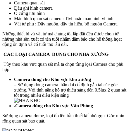
Camera quan sát
Đầu ghi hình camera
Ổ cứng lưu hình
Màn hính quan sát camera: Tivi hoặc màn hình vi tính
Vật tư phụ : Dây nguồn, dây tín hiệu, bộ nguồn Camera
Những thiết bị và vật tư mà chúng tôi lắp đặt đều được chọn từ
những nhà sãn xuất có tên tuổi nhằm đãm bảo cho hệ thống họat
động ổn định và có tuổi thọ lâu dài
.
CÁC LOẠI CAMERA DÙNG CHO NHÀ XƯỞNG
Tùy theo khu vực quan sát mà ta chọn từng lọai Camera cho phù
hợp.
Camera dùng cho Khu vực kho xưởng
– Sử dụng dòng camera thân dài cố định gắn tại các góc
xưởng. Với tính năng hỗ trợ thiếu sáng đến 0.5lux 2 quan sát
tốt trong nhiều điều kiện sáng
.Camera dùng cho Khu vực Văn Phòng
Sử dụng camera dome, loại ốp lên trần thiết kế nhỏ gọn. Góc nhìn
rộng quan sát bao quát.