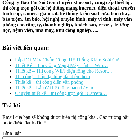
Công ty Bảo Tín Sài Gòn chuyên khảo sát , cung cấp thiết bị ,
thi công trọn gói các hệ thống mạng internet, điện thoại, truyền
hình cáp, camera giám sát, hệ thống kiểm sóat cửa, báo cháy,
báo trộm, âm báo, hội nghị truyền hình, máy vi tính, máy văn
phòng cho công ty, doanh nghiệp, khách sạn, resort, trường
học, bệnh viện, nhà máy, khu công nghiệp…..
Bài viết liên quan:
Lắp Đặt Máy Chấm Công, Hệ Thống Kiểm Soát Cửa…
Thiết Kế – Thi Công Mạng Máy Tính – Wifi…
Thiết kế – Thi công WIFI diện rộng cho Resort…
Thi công – Lắp đặt tổng đài điện thoại
Thiết kế – thi công điện văn phòng
Thiết kế – Lắp đặt hệ thống báo cháy tự…
Chuyên thiết kế – thi công trọn gói : Camera…
Trả lời
Email của bạn sẽ không được hiển thị công khai.
Các trường bắt
buộc được đánh dấu
*
Bình luận