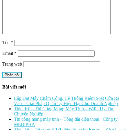
Tên
*
Email
*
Trang web
Bài viết mới
Lắp Đặt Máy Chấm Công, Hệ Thống Kiểm Soát Cửa Ra
Vào – Giải Pháp Quản Lý Hiện Đại Cho Doanh Nghiệp
Thiết Kế – Thi Công Mạng Máy Tính – Wifi : Uy Tín,
Chuyên Nghiệp
Thi công mạng máy tính – Tổng đài điện thoại : Công ty
MEBIPHA
Thiết kế – Thi công WIFI diện rộng cho Resort – Khách sạn