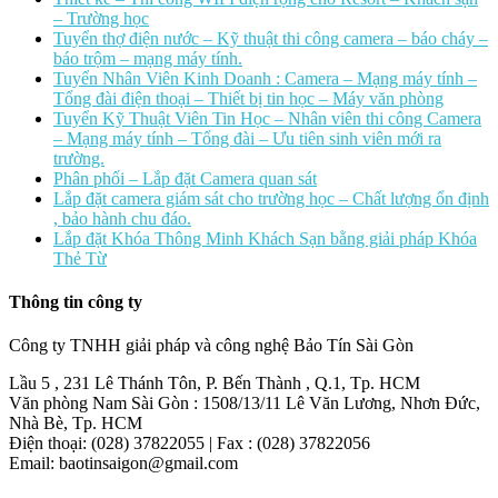
– Trường học
Tuyển thợ điện nước – Kỹ thuật thi công camera – báo cháy –
báo trộm – mạng máy tính.
Tuyển Nhân Viên Kinh Doanh : Camera – Mạng máy tính –
Tổng đài điện thoại – Thiết bị tin học – Máy văn phòng
Tuyển Kỹ Thuật Viên Tin Học – Nhân viên thi công Camera
– Mạng máy tính – Tổng đài – Ưu tiên sinh viên mới ra
trường.
Phân phối – Lắp đặt Camera quan sát
Lắp đặt camera giám sát cho trường học – Chất lượng ổn định
, bảo hành chu đáo.
Lắp đặt Khóa Thông Minh Khách Sạn bằng giải pháp Khóa
Thẻ Từ
Thông tin công ty
Công ty TNHH giải pháp và công nghệ Bảo Tín Sài Gòn
Lầu 5 , 231 Lê Thánh Tôn, P. Bến Thành , Q.1, Tp. HCM
Văn phòng Nam Sài Gòn : 1508/13/11 Lê Văn Lương, Nhơn Đức,
Nhà Bè, Tp. HCM
Điện thoại: (028) 37822055 | Fax : (028) 37822056
Email: baotinsaigon@gmail.com