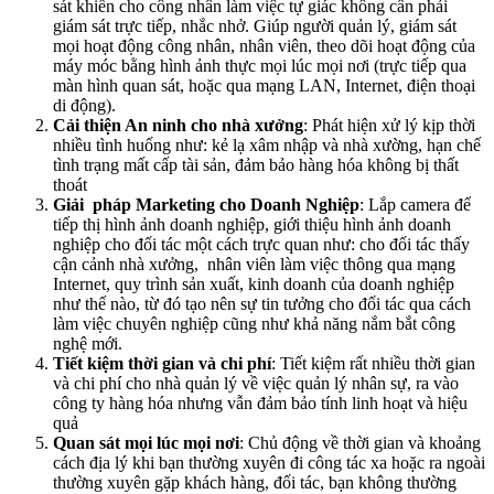
sát khiến cho công nhân làm việc tự giác không cần phải
giám sát trực tiếp, nhắc nhở. Giúp người quản lý, giám sát
mọi hoạt động công nhân, nhân viên, theo dõi hoạt động của
máy móc bằng hình ảnh thực mọi lúc mọi nơi (trực tiếp qua
màn hình quan sát, hoặc qua mạng LAN, Internet, điện thoại
di động).
Cải thiện An ninh cho nhà xưởng
: Phát hiện xử lý kịp thời
nhiều tình huống như: kẻ lạ xâm nhập và nhà xường, hạn chế
tình trạng mất cấp tài sản, đảm bảo hàng hóa không bị thất
thoát
Giải pháp Marketing cho Doanh Nghiệp
: Lắp camera để
tiếp thị hình ảnh doanh nghiệp, giới thiệu hình ảnh doanh
nghiệp cho đối tác một cách trực quan như: cho đối tác thấy
cận cảnh nhà xưởng, nhân viên làm việc thông qua mạng
Internet, quy trình sản xuất, kinh doanh của doanh nghiệp
như thế nào, từ đó tạo nên sự tin tưởng cho đối tác qua cách
làm việc chuyên nghiệp cũng như khả năng nắm bắt công
nghệ mới.
Tiết kiệm thời gian và chi phí
: Tiết kiệm rất nhiều thời gian
và chi phí cho nhà quản lý về việc quản lý nhân sự, ra vào
công ty hàng hóa nhưng vẫn đảm bảo tính linh hoạt và hiệu
quả
Quan sát mọi lúc mọi nơi
: Chủ động về thời gian và khoảng
cách địa lý khi bạn thường xuyên đi công tác xa hoặc ra ngoài
thường xuyên gặp khách hàng, đối tác, bạn không thường