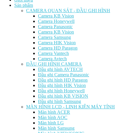
Sản phẩm
CAMERA QUAN SÁT - ĐẦU GHI HÌNH
Camera KB Vision
Camera Honeywell
Camera Panasonic
Camera KB Vision
Camera Samsung
Camera HIK Vision
Camera HD Paragon
Camera Vantech
Camera Avtech
ĐẦU GHI HÌNH CAMERA
Đầu ghi hình AVTECH
Đầu ghi Camera Panasonic
Đầu ghi hình HD Paragon
Đầu ghi hình HIK Vision
Đầu ghi hình Honeywell
Đầu ghi hình KB VISION
Đầu ghi hình Samsung
MÀN HÌNH LCD - LINH KIỆN MÁY TÍNH
Màn hình ACER
Màn hình AOC
Màn hình LG
Màn hình Samsung