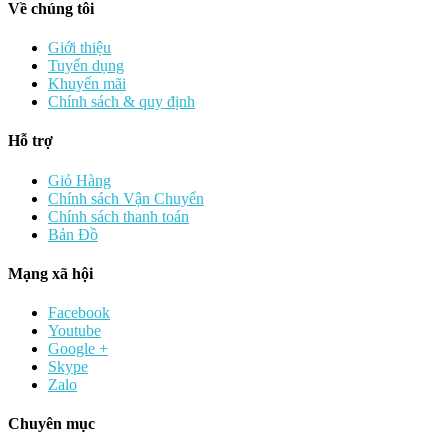
Về chúng tôi
Giới thiệu
Tuyển dụng
Khuyến mãi
Chính sách & quy định
Hỗ trợ
Giỏ Hàng
Chính sách Vận Chuyển
Chính sách thanh toán
Bản Đồ
Mạng xã hội
Facebook
Youtube
Google +
Skype
Zalo
Chuyên mục