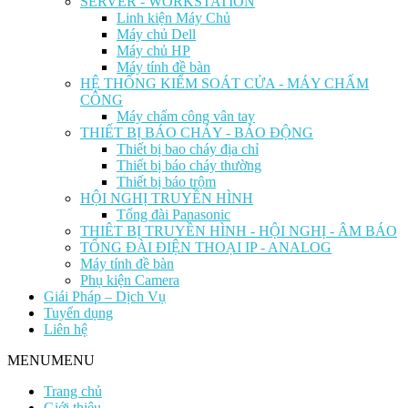
SERVER - WORKSTATION
Linh kiện Máy Chủ
Máy chủ Dell
Máy chủ HP
Máy tính đề bàn
HỆ THỐNG KIỂM SOÁT CỬA - MÁY CHẤM
CÔNG
Máy chấm công vân tay
THIẾT BỊ BÁO CHÁY - BÁO ĐỘNG
Thiết bị bao cháy địa chỉ
Thiết bị báo cháy thường
Thiết bị báo trộm
HỘI NGHỊ TRUYỀN HÌNH
Tổng đài Panasonic
THIÊT BỊ TRUYỀN HÌNH - HỘI NGHỊ - ÂM BÁO
TỔNG ĐÀI ĐIỆN THOẠI IP - ANALOG
Máy tính đề bàn
Phụ kiện Camera
Giái Pháp – Dịch Vụ
Tuyển dụng
Liên hệ
MENU
MENU
Trang chủ
Giới thiệu