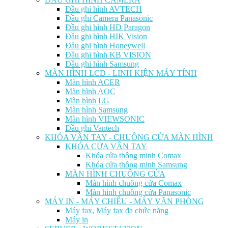
Đầu ghi hình AVTECH
Đầu ghi Camera Panasonic
Đầu ghi hình HD Paragon
Đầu ghi hình HIK Vision
Đầu ghi hình Honeywell
Đầu ghi hình KB VISION
Đầu ghi hình Samsung
MÀN HÌNH LCD - LINH KIỆN MÁY TÍNH
Màn hình ACER
Màn hình AOC
Màn hình LG
Màn hình Samsung
Màn hình VIEWSONIC
Đầu ghi Vantech
KHÓA VÂN TAY - CHUÔNG CỬA MÀN HÌNH
KHÓA CỬA VÂN TAY
Khóa cửa thông minh Comax
Khóa cửa thông minh Samsung
MÀN HÌNH CHUÔNG CỬA
Màn hình chuông cửa Comax
Màn hình chuông cửa Panasonic
MÁY IN - MÁY CHIẾU - MÁY VĂN PHÒNG
Máy fax, Máy fax đa chức năng
Máy in