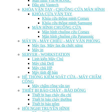
Màn hình VIEWSONIC
Đầu ghi Vantech
KHÓA VÂN TAY - CHUÔNG CỬA MÀN HÌNH
KHÓA CỬA VÂN TAY
Khóa cửa thông minh Comax
Khóa cửa thông minh Samsung
MÀN HÌNH CHUÔNG CỬA
Màn hình chuông cửa Comax
Màn hình chuông cửa Panasonic
MÁY IN - MÁY CHIẾU - MÁY VĂN PHÒNG
Máy fax, Máy fax đa chức năng
Máy in
SERVER - WORKSTATION
Linh kiện Máy Chủ
Máy chủ Dell
Máy chủ HP
Máy tính đề bàn
HỆ THỐNG KIỂM SOÁT CỬA - MÁY CHẤM
CÔNG
Máy chấm công vân tay
THIẾT BỊ BÁO CHÁY - BÁO ĐỘNG
Thiết bị bao cháy địa chỉ
Thiết bị báo cháy thường
Thiết bị báo trộm
HỘI NGHỊ TRUYỀN HÌNH