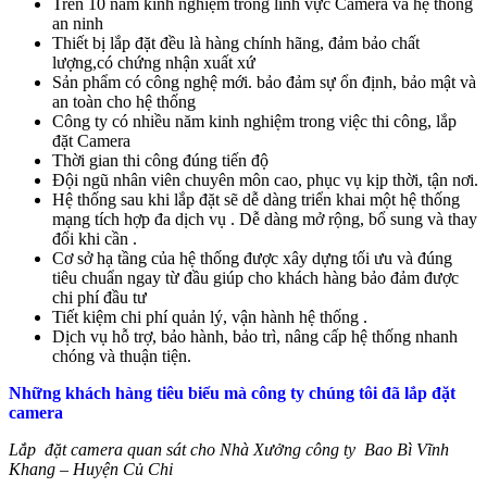
Trên 10 năm kinh nghiệm trong lĩnh vực Camera và hệ thống
an ninh
Thiết bị lắp đặt đều là hàng chính hãng, đảm bảo chất
lượng,có chứng nhận xuất xứ
Sản phẩm có công nghệ mới. bảo đảm sự ổn định, bảo mật và
an toàn cho hệ thống
Công ty có nhiều năm kinh nghiệm trong việc thi công, lắp
đặt Camera
Thời gian thi công đúng tiến độ
Đội ngũ nhân viên chuyên môn cao, phục vụ kịp thời, tận nơi.
Hệ thống sau khi lắp đặt sẽ dễ dàng triển khai một hệ thống
mạng tích hợp đa dịch vụ . Dễ dàng mở rộng, bổ sung và thay
đổi khi cần .
Cơ sở hạ tầng của hệ thống được xây dựng tối ưu và đúng
tiêu chuẩn ngay từ đầu giúp cho khách hàng bảo đảm được
chi phí đầu tư
Tiết kiệm chi phí quản lý, vận hành hệ thống .
Dịch vụ hỗ trợ, bảo hành, bảo trì, nâng cấp hệ thống nhanh
chóng và thuận tiện.
Những khách hàng tiêu biểu mà công ty chúng tôi đã lắp đặt
camera
Lắp đặt camera quan sát cho Nhà Xưởng công ty Bao Bì Vĩnh
Khang – Huyện Củ Chi