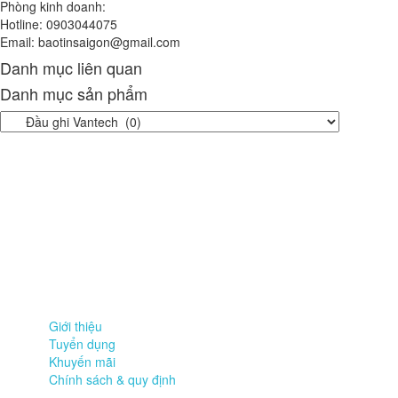
Phòng kinh doanh:
Hotline: 0903044075
Email: baotinsaigon@gmail.com
Danh mục liên quan
Danh mục sản phẩm
Thông tin công ty
Công ty TNHH giải pháp và công nghệ Bảo Tín Sài Gòn
Lầu 5 , 231 Lê Thánh Tôn, P. Bến Thành , Q.1, Tp. HCM
Văn phòng Nam Sài Gòn : 1508/13/11 Lê Văn Lương, Nhơn Đức,
Nhà Bè, Tp. HCM
Điện thoại: (028) 37822055 | Fax : (028) 37822056
Email: baotinsaigon@gmail.com
Về chúng tôi
Giới thiệu
Tuyển dụng
Khuyến mãi
Chính sách & quy định