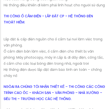
Hệ thống điều khiển đi kèm phải linh hoạt cho người sử dụng
THI CÔNG Ổ CẮM ĐIỆN – LẮP ĐẶT CP – HỆ THỐNG ĐÈN
THOÁT HIỂM.
Lắp đặt & cấp điện nguồn cho ổ cắm tại nơi làm việc trong
văn phòng.
Ổ cắm điện bàn làm việc, ổ cắm điện cho thiết bị văn
phòng: Máy photocopy, máy in Lắp & đi dây điện, công tắc,
ổ cắm cho các loại bóng đèn trong nhà, ngoài trời
Hệ thống điện được lắp đặt đảm bảo tinh an toàn – chống
cháy nổ
NGÒAI RA CHÚNG TÔI NHẬN THIẾT KẾ – THI CÔNG CÁC CÔNG
TRÌNH CAO ỐC – KHÁCH SẠN – VĂN PHÒNG – NHÀ XƯỞNG –
SIÊU THỊ – TRƯỜNG HỌC CÁC HỆ THỐNG.