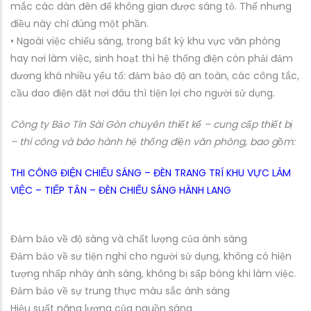
mắc các dàn đèn để không gian được sáng tỏ. Thế nhưng
Đ
điều này chỉ đúng một phần.
I
• Ngoài việc chiếu sáng, trong bất kỳ khu vực văn phòng
Ệ
hay nơi làm việc, sinh hoạt thì hệ thống điện còn phải đảm
N
đương khá nhiều yếu tố: đảm bảo độ an toàn, các công tắc,
V
cầu dao điện đặt nơi đâu thì tiện lợi cho người sử dụng.
Ă
N
Công ty Bảo Tín Sài Gòn chuyên thiết kế – cung cấp thiết bị
P
– thi công và bào hành hệ thống điện văn phòng, bao gồm:
H
Ò
THI CÔNG ĐIỆN CHIẾU SÁNG – ĐÈN TRANG TRÍ KHU VỰC LẢM
N
VIỆC – TIẾP TÂN – ĐÈN CHIẾU SÁNG HÀNH LANG
G
Đảm bảo về độ sáng và chất lượng của ánh sáng
Đảm bảo về sự tiện nghi cho người sử dụng, không có hiện
tượng nhấp nháy ánh sáng, không bị sấp bóng khi làm việc.
Đảm bảo về sự trung thực màu sắc ánh sáng
Hiệu suất năng lượng của nguồn sáng