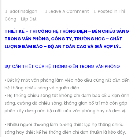
Baotinsaigon
Leave A Comment
O
Posted In
Thi
Công - Lắp Đặt
N
T
THIẾT KẾ – THI CÔNG HỆ THỐNG ĐIỆN – ĐÈN CHIẾU SÁNG
H
TRONG VĂN PHÒNG, CÔNG TY, TRƯỜNG HỌC – CHẤT
I
LƯỢNG ĐẢM BẢO – ĐỘ AN TOÀN CAO VÀ GIÁ HỢP LÝ..
Ế
T
K
SỰ CẦN THIẾT CỦA HỆ THỐNG ĐIỆN TRONG VĂN PHÒNG
Ế
• Bất kỳ một văn phòng làm việc nào đều cũng rất cần đến
–
hệ thống chiếu sáng và nguồn điện
T
• Hệ thống chiếu sáng tốt không chỉ đảm bảo điều kiện ánh
H
sáng, cường độ chiếu sáng, không gian bố trí mà còn góp
I
phần xây dựng nên bộ mặt của văn phòng hay cả đơn vị.
C
Ô
• Nhiều người thường lầm tưởng thiết lập hệ thống chiếu
N
sáng hay thiết kế hệ thống điện chỉ đơn thuần là kéo dây,
G