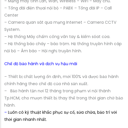
– Mạng máy tính Lan, Wan, Wireless – WIFI – Máy chủ.
– Tổng đài điện thọai nội bộ – PABX – Tổng đài IP – Call
Center
– Camera quan sát qua mạng Internet – Camera CCTV
System.
– Hệ thống Máy chấm công vân tay & kiểm sóat cửa.
– Hệ thống báo cháy – báo trộm. Hệ thống truyền hình cáp
nội bộ – Âm báo – Hội nghị truyền hình.
Chế độ bảo hành và dịch vụ hậu mãi
– Thiết bị chất lượng ổn định, mới 100% và được bảo hành
chính hãng theo chế độ của nhà sản xuất.
– Bảo hành tận nơi 12 tháng trong phạm vi nội thành
Tp.HCM, cho mượn thiết bị thay thế trong thời gian chở bảo
hành.
–
Luôn có kỹ thuật khắc phục sự cố, sửa chữa, bảo trì với
thời gian nhanh nhất.