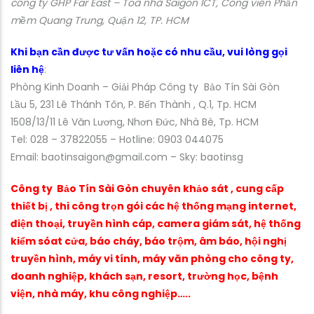
công ty GHP Far East – Toà nhà Saigon ICT, Công viên Phần
mềm Quang Trung, Quận 12, TP. HCM
Khi bạn cần được tư vấn hoặc có nhu cầu, vui lòng gọi
liên hệ
:
Phòng Kinh Doanh – Giải Pháp Công ty Bảo Tín Sài Gòn
Lầu 5, 231 Lê Thánh Tôn, P. Bến Thành , Q.1, Tp. HCM
1508/13/11 Lê Văn Lương, Nhơn Đức, Nhà Bè, Tp. HCM
Tel: 028 – 37822055 – Hotline: 0903 044075
Email: baotinsaigon@gmail.com – Sky: baotinsg
Công ty Bảo Tín Sài Gòn chuyên khảo sát , cung cấp
thiết bị , thi công trọn gói các hệ thống mạng internet,
điện thoại, truyền hình cáp, camera giám sát, hệ thống
kiểm sóat cửa, báo cháy, báo trộm, âm báo, hội nghị
truyền hình, máy vi tính, máy văn phòng cho công ty,
doanh nghiệp, khách sạn, resort, trường học, bệnh
viện, nhà máy, khu công nghiệp…..