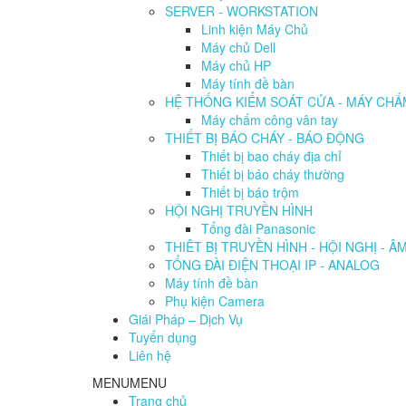
SERVER - WORKSTATION
Linh kiện Máy Chủ
Máy chủ Dell
Máy chủ HP
Máy tính đề bàn
HỆ THỐNG KIỂM SOÁT CỬA - MÁY CH
Máy chấm công vân tay
THIẾT BỊ BÁO CHÁY - BÁO ĐỘNG
Thiết bị bao cháy địa chỉ
Thiết bị báo cháy thường
Thiết bị báo trộm
HỘI NGHỊ TRUYỀN HÌNH
Tổng đài Panasonic
THIÊT BỊ TRUYỀN HÌNH - HỘI NGHỊ - Â
TỔNG ĐÀI ĐIỆN THOẠI IP - ANALOG
Máy tính đề bàn
Phụ kiện Camera
Giái Pháp – Dịch Vụ
Tuyển dụng
Liên hệ
MENU
MENU
Trang chủ