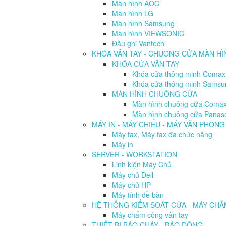
Màn hình AOC
Màn hình LG
Màn hình Samsung
Màn hình VIEWSONIC
Đầu ghi Vantech
KHÓA VÂN TAY - CHUÔNG CỬA MÀN HI
KHÓA CỬA VÂN TAY
Khóa cửa thông minh Comax
Khóa cửa thông minh Sams
MÀN HÌNH CHUÔNG CỬA
Màn hình chuông cửa Coma
Màn hình chuông cửa Panas
MÁY IN - MÁY CHIẾU - MÁY VĂN PHÒNG
Máy fax, Máy fax đa chức năng
Máy in
SERVER - WORKSTATION
Linh kiện Máy Chủ
Máy chủ Dell
Máy chủ HP
Máy tính đề bàn
HỆ THỐNG KIỂM SOÁT CỬA - MÁY CH
Máy chấm công vân tay
THIẾT BỊ BÁO CHÁY - BÁO ĐỘNG