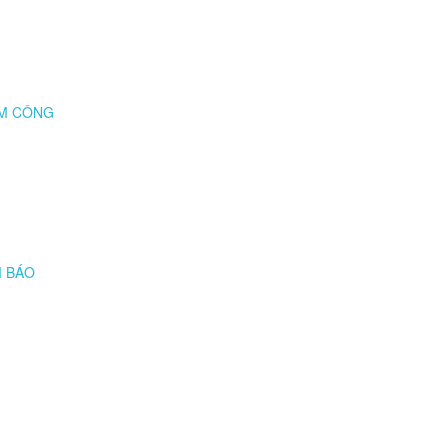
ẤM CÔNG
M BÁO