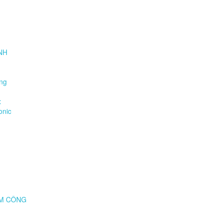
̀NH
ung
x
onic
ẤM CÔNG