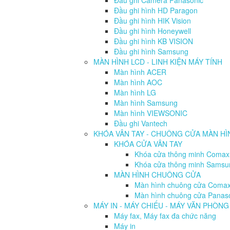
Đầu ghi Camera Panasonic
Đầu ghi hình HD Paragon
Đầu ghi hình HIK Vision
Đầu ghi hình Honeywell
Đầu ghi hình KB VISION
Đầu ghi hình Samsung
MÀN HÌNH LCD - LINH KIỆN MÁY TÍNH
Màn hình ACER
Màn hình AOC
Màn hình LG
Màn hình Samsung
Màn hình VIEWSONIC
Đầu ghi Vantech
KHÓA VÂN TAY - CHUÔNG CỬA MÀN HI
KHÓA CỬA VÂN TAY
Khóa cửa thông minh Comax
Khóa cửa thông minh Sams
MÀN HÌNH CHUÔNG CỬA
Màn hình chuông cửa Coma
Màn hình chuông cửa Panas
MÁY IN - MÁY CHIẾU - MÁY VĂN PHÒNG
Máy fax, Máy fax đa chức năng
Máy in